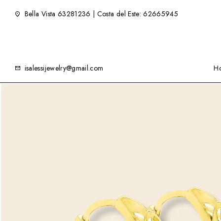
Bella Vista 63281236 | Costa del Este: 62665945
isalessijewelry@gmail.com
H