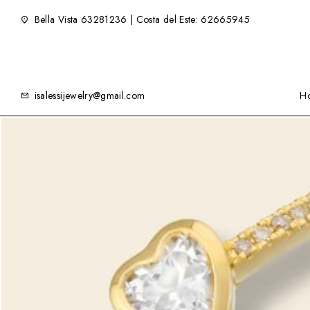
Bella Vista 63281236 | Costa del Este: 62665945
isalessijewelry@gmail.com
H