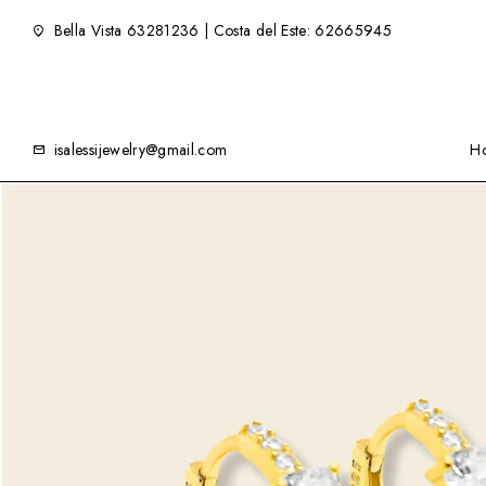
Bella Vista 63281236 | Costa del Este: 62665945
isalessijewelry@gmail.com
H