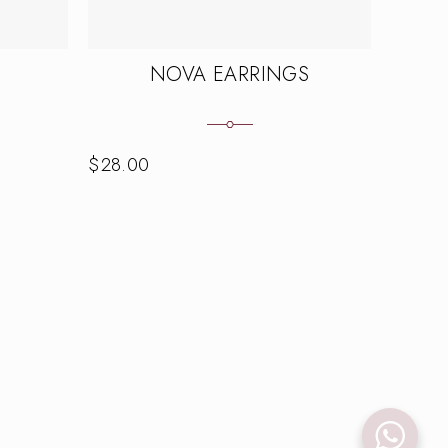
S
NOVA EARRINGS
$
28.00
$
30.0