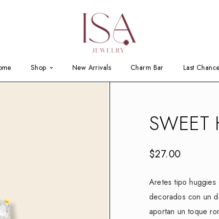
ome
Shop
New Arrivals
Charm Bar
Last Chanc
SWEET 
$
27.00
Aretes tipo huggies
decorados con un de
aportan un toque rom