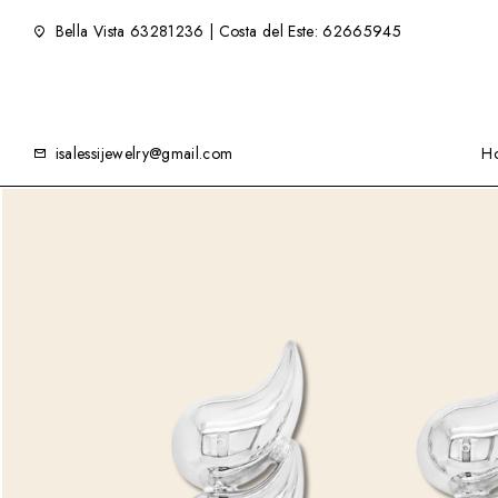
Bella Vista 63281236 | Costa del Este: 62665945
isalessijewelry@gmail.com
H