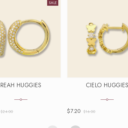
SALE
REAH HUGGIES
CIELO HUGGIE
$
7.20
$
24.00
$
16.00