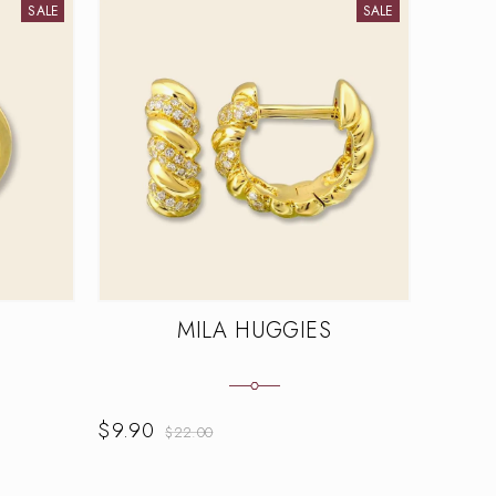
SALE
SALE
S
MILA HUGGIES
CRYS
$
9.90
$
40.
$
22.00