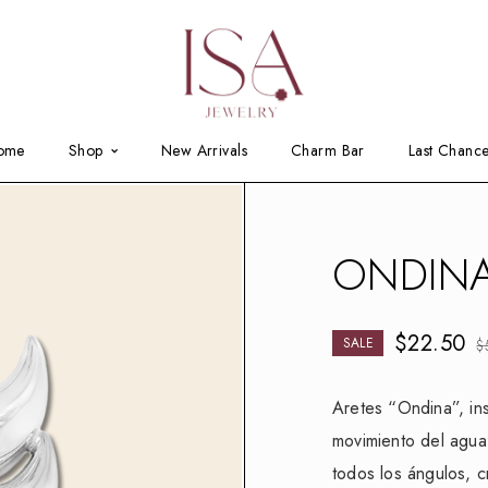
ome
Shop
New Arrivals
Charm Bar
Last Chanc
ONDINA
$
22.50
SALE
$
Aretes “Ondina”, ins
movimiento del agua
todos los ángulos, c