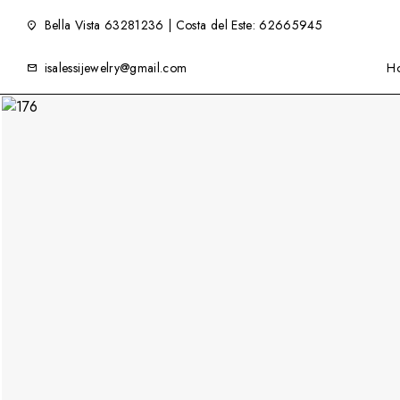
Bella Vista 63281236 | Costa del Este: 62665945
isalessijewelry@gmail.com
H