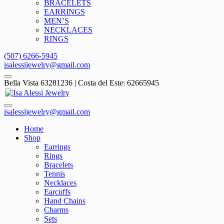
BRACELETS
EARRINGS
MEN’S
NECKLACES
RINGS
(507) 6266-5945
isalessijewelry@gmail.com
Bella Vista 63281236 | Costa del Este: 62665945
isalessijewelry@gmail.com
Home
Shop
Earrings
Rings
Bracelets
Tennis
Necklaces
Earcuffs
Hand Chains
Charms
Sets