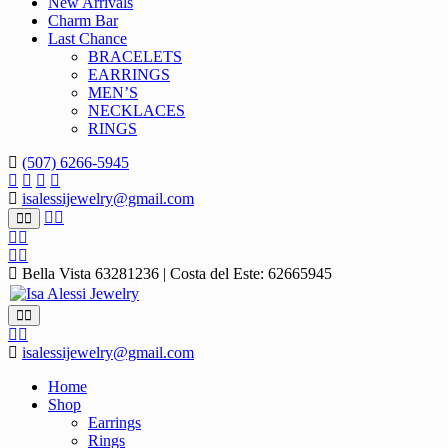
New Arrivals
Charm Bar
Last Chance
BRACELETS
EARRINGS
MEN’S
NECKLACES
RINGS
(507) 6266-5945
isalessijewelry@gmail.com
Bella Vista 63281236 | Costa del Este: 62665945
isalessijewelry@gmail.com
Home
Shop
Earrings
Rings