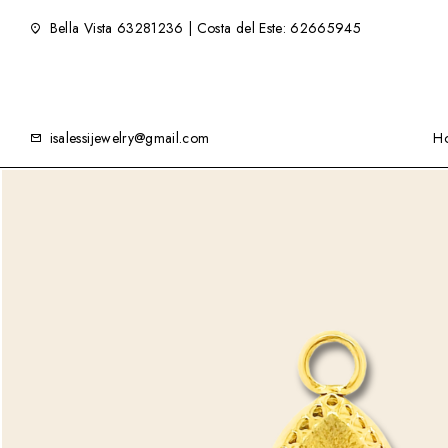
Bella Vista 63281236 | Costa del Este: 62665945
isalessijewelry@gmail.com
H