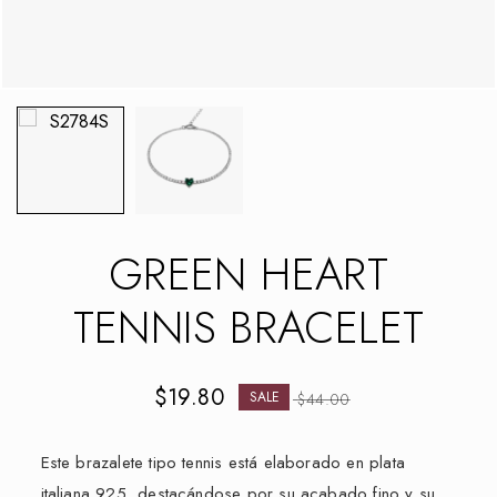
GREEN HEART
TENNIS BRACELET
$
19.80
SALE
$
44.00
Este brazalete tipo tennis está elaborado en plata
italiana 925, destacándose por su acabado fino y su