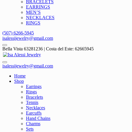
BRACELETS
EARRINGS
MEN’S
NECKLACES
RINGS
(507) 6266-5945
isalessijewelry@gmail.com
Bella Vista 63281236 | Costa del Este: 62665945
isalessijewelry@gmail.com
Home
Shop
Earrings
Rings
Bracelets
Tennis
Necklaces
Earcuffs
Hand Chains
Charms
Sets