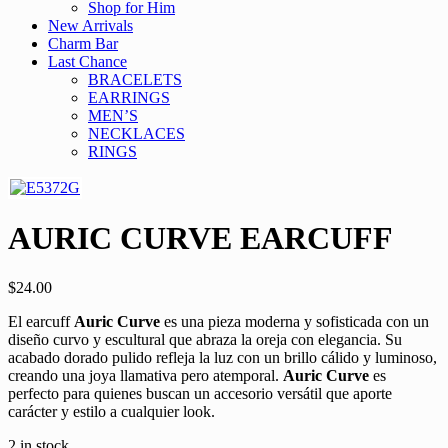
Shop for Him
New Arrivals
Charm Bar
Last Chance
BRACELETS
EARRINGS
MEN’S
NECKLACES
RINGS
AURIC CURVE EARCUFF
$
24.00
El earcuff
Auric Curve
es una pieza moderna y sofisticada con un
diseño curvo y escultural que abraza la oreja con elegancia. Su
acabado dorado pulido refleja la luz con un brillo cálido y luminoso,
creando una joya llamativa pero atemporal.
Auric Curve
es
perfecto para quienes buscan un accesorio versátil que aporte
carácter y estilo a cualquier look.
2 in stock