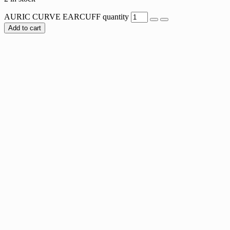
AURIC CURVE EARCUFF quantity
Add to cart
CELESTIAL BLOOM EARCUFF
$
17.00
LUNARIS EARCUFF